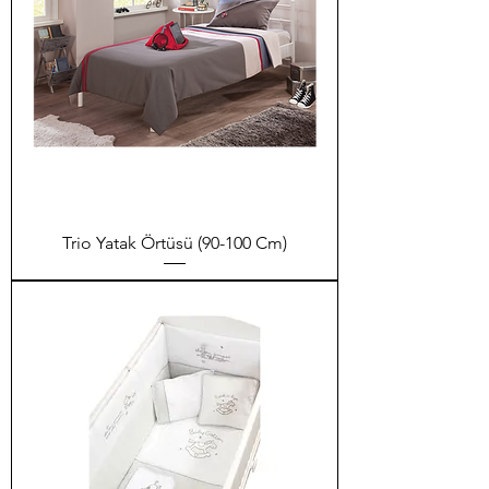
Trio Yatak Örtüsü (90-100 Cm)