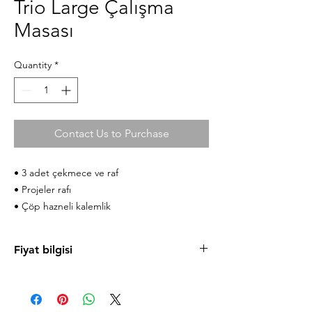
Trio Large Çalışma
Masası
Quantity
*
Contact Us to Purchase
• 3 adet çekmece ve raf
• Projeler rafı
• Çöp hazneli kalemlik
Fiyat bilgisi
Ürün fiyatlarını cilek.com sitesinde
bulabilirsiniz. Uygun taksit koşulları ve
mağazaya özel fırsatlardan faydalanmanız için