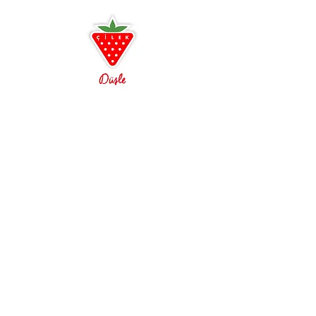
sizi Antalya ve Alanya mağazalarımıza
bekleriz.
Antalya
0242 349 58 58
Alanya
0242 522 23 64
Çilek Odası Altıntaş Lara
Çilek Premium Konsept
Açılışa özel indirimler
3D oda tasarım ayrıcalığı
Ücretsiz Kurulum ve Teslimat
Çilek Mobilya, Genç odası, Çocuk odası, Bebek
Odası, Araba Yatak, GTI, Biturbo, Büyüyen Besik,
Genç Odası, Çocuk Odası, Bebek Odası,
Beşikler, Büyüyen Karyolalar, Araba Yataklar,
Romantic, Romantica, Champion Racer, Dynamic,
Black, Lofter, Yakut, Rustik Beyaz, Dark Metal,
Trio, Selena, Pirate, Princess, Duo, Mocha, Royal,