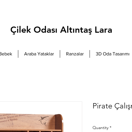
Çilek Odası Altıntaş Lara
Bebek
Araba Yataklar
Ranzalar
3D Oda Tasarımı
Pirate Çalı
Quantity
*