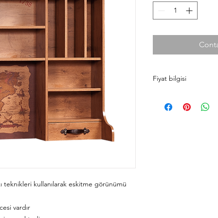
Conta
Fiyat bilgisi
Ürün fiyatlarını cilek
taksit koşulları ve ma
faydalanmanız için si
bekleriz.
Antalya
0242 349 58 5
Alanya
0242 522 23 6
kı teknikleri kullanılarak eskitme görünümü
ecesi vardır