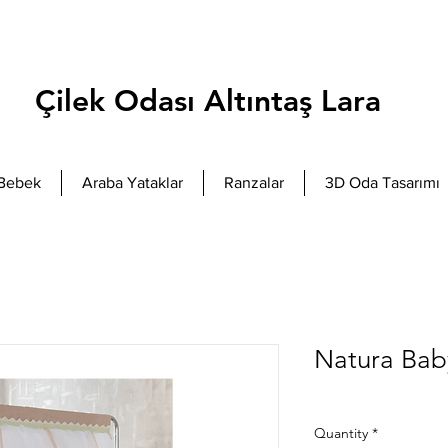
Çilek Odası Altıntaş Lara
Bebek
Araba Yataklar
Ranzalar
3D Oda Tasarımı
Natura Baby
Quantity
*