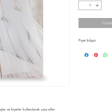
Conta
Fiyat bilgisi
Ürün fiyatlarını cilek
taksit koşulları ve ma
faydalanmanız için si
bekleriz.
Antalya
0242 349 58 5
Alanya
0242 522 23 6
lar ve biyeler kullanılarak usta eller