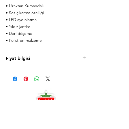
• Uzaktan Kumandalı
• Ses çıkarma özelliği
• LED aydınlatma
• Yıldız jantlar
• Deri döşeme
• Polistren malzeme
Fiyat bilgisi
Ürün fiyatlarını cilek.com sitesinde
bulabilirsiniz. Uygun taksit koşulları ve
mağazaya özel fırsatlardan faydalanmanız için
sizi Antalya ve Alanya mağazalarımıza
bekleriz.
Antalya
0242 349 58 58
Alanya
0242 522 23 64