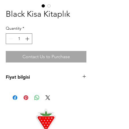
Black Kisa Kitaplık
Quantity
*
Contact Us to Purchase
Fiyat bilgisi
Ürün fiyatlarını cilek.com sitesinde
bulabilirsiniz. Uygun taksit koşulları ve
mağazaya özel fırsatlardan faydalanmanız için
sizi Antalya ve Alanya mağazalarımıza
bekleriz.
Antalya
0242 349 58 58
Alanya
0242 522 23 64