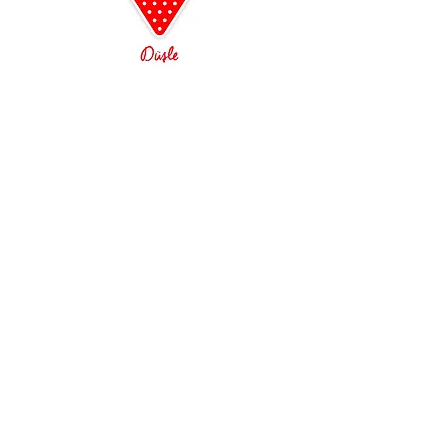
Alanya
0242 522 23 64
Çilek Odası Altıntaş Lara
Çilek Premium Konsept
Açılışa özel indirimler
3D oda tasarım ayrıcalığı
Ücretsiz Kurulum ve Teslimat
Çilek Mobilya, Genç odası, Çocuk odası, Bebek
Odası, Araba Yatak, GTI, Biturbo, Büyüyen Besik,
Genç Odası, Çocuk Odası, Bebek Odası,
Beşikler, Büyüyen Karyolalar, Araba Yataklar,
Romantic, Romantica, Champion Racer, Dynamic,
Black, Lofter, Yakut, Rustik Beyaz, Dark Metal,
Trio, Selena, Pirate, Princess, Duo, Mocha, Royal,
Baby Boy, Selena Baby, Mocha Baby, Baby Girl,
Baby Cotton, Natura Baby, Romantic Baby,
Selena Pink