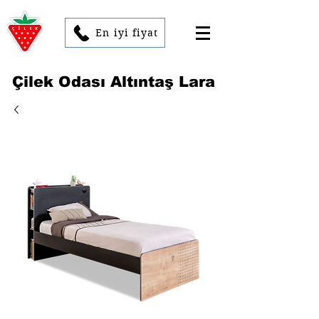
En iyi fiyat
Çilek Odası Altıntaş Lara