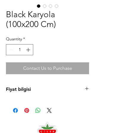
Black Karyola
(100x200 Cm)
Quantity
*
Contact Us to Purchase
Fiyat bilgisi
Ürün fiyatlarını cilek.com sitesinde
bulabilirsiniz. Uygun taksit koşulları ve
mağazaya özel fırsatlardan faydalanmanız için
sizi Antalya ve Alanya mağazalarımıza
bekleriz.
Antalya
0242 349 58 58