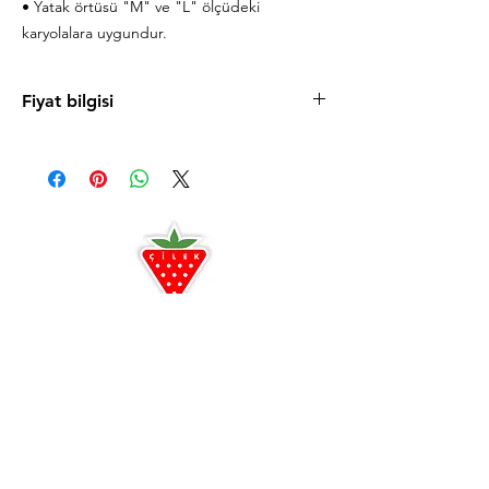
• Yatak örtüsü "M" ve "L" ölçüdeki
karyolalara uygundur.
Fiyat bilgisi
Ürün fiyatlarını cilek.com sitesinde
bulabilirsiniz. Uygun taksit koşulları ve
mağazaya özel fırsatlardan faydalanmanız için
sizi Antalya ve Alanya mağazalarımıza
bekleriz.
Antalya
0242 349 58 58
Alanya
0242 522 23 64
Çilek Odası Altıntaş Lara
Çilek Premium Konsept
Açılışa özel indirimler
3D oda tasarım ayrıcalığı