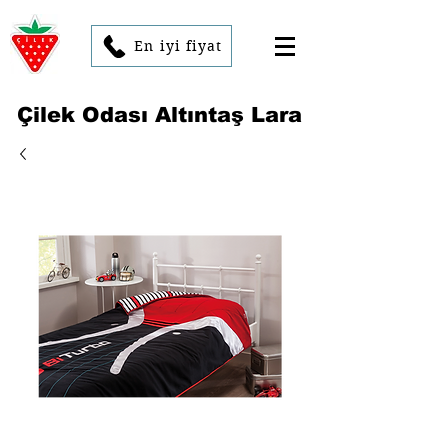
En iyi fiyat
Çilek Odası Altıntaş Lara