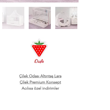
Çilek Odası Altıntaş Lara
Çilek Premium Konsept
Açılışa özel indirimler
3D oda tasarım ayrıcalığı
Ücretsiz Kurulum ve Teslimat
Çilek Mobilya, Genç odası, Çocuk odası, Bebek